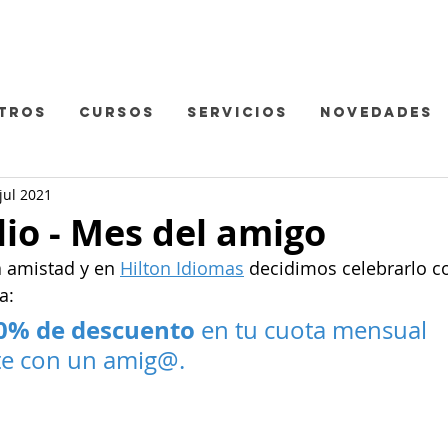
TROS
CURSOS
SERVICIOS
NOVEDADES
jul 2021
io - Mes del amigo
a amistad y en 
Hilton Idiomas
 decidimos celebrarlo c
a:
0% de descuento
 en tu cuota mensual 
te con un amig@.