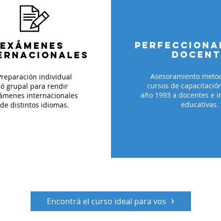
PERFECCIONA
EXÁMENES
PERFECCION
DOCENT
ERNACIONALES
DOCEN
Asesoramiento metod
Preparación individual
cursos de capacitació
ó grupal para rendir
año 1993 a docentes e i
ámenes internacionales
educativas.
de distintos idiomas.
Encontrá el curso ideal para vos