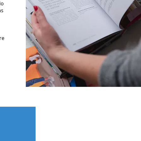
lo
as
re