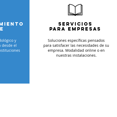
MIENTO
SERVICIOS
AMIENTO
E
PARA EMPRESAS
TE
ológico y
Soluciones específicas pensados
n desde el
para satisfacer las necesidades de su
nstituciones
empresa. Modalidad online o en
nuestras instalaciones.