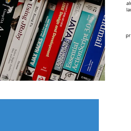
al
la
pr