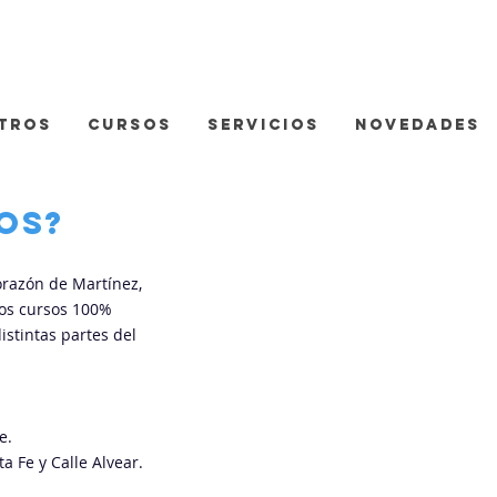
TROS
CURSOS
SERVICIOS
NOVEDADES
os?
orazón de Martínez,
os cursos 100%
stintas partes del
e.
a Fe y Calle Alvear.